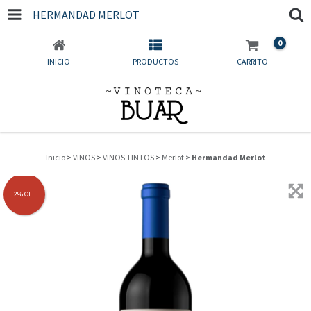
HERMANDAD MERLOT
0
INICIO
PRODUCTOS
CARRITO
Inicio
>
VINOS
>
VINOS TINTOS
>
Merlot
>
Hermandad Merlot
2
%
OFF