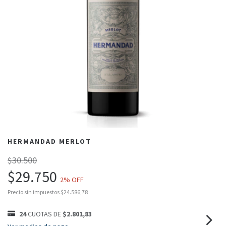
HERMANDAD MERLOT
$30.500
$29.750
2
% OFF
Precio sin impuestos
$24.586,78
24
CUOTAS DE
$2.801,83