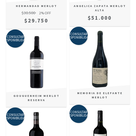
HERMANDAD MERLOT
ANGELICA ZAPATA MERLOT
ALTA
$30.500
2
% OFF
$51.000
$29.750
CONSULTAR
CONSULTAR
DISPONIBILIDAD
DISPONIBILIDAD
MEMORIA DE ELEFANTE
GOUGUENHEIM MERLOT
MERLOT
RESERVA
CONSULTAR
CONSULTAR
DISPONIBILIDAD
DISPONIBILIDAD