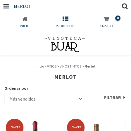
MERLOT
0
INICIO
PRODUCTOS
CARRITO
Inicio
>
VINOS
>
VINOS TINTOS
>
Merlot
MERLOT
Ordenar por
FILTRAR
10
%
OFF
10
%
OFF