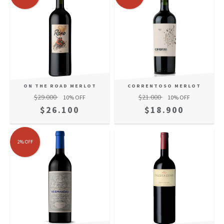
ON THE ROAD MERLOT
CORRENTOSO MERLOT
$29.000
$21.000
10
% OFF
10
% OFF
$26.100
$18.900
2
%
OFF