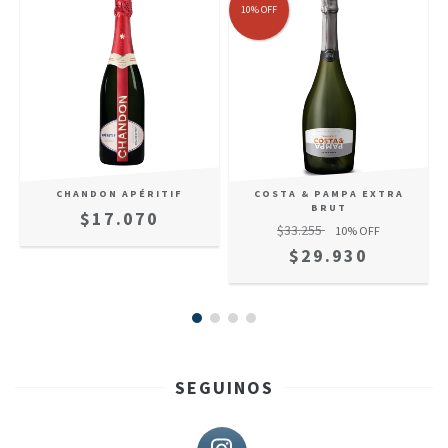
10
%
OFF
CHANDON APÉRITIF
COSTA & PAMPA EXTRA
BRUT
$17.070
$33.255
10
% OFF
$29.930
SEGUINOS