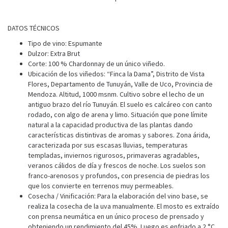
DATOS TÉCNICOS
Tipo de vino: Espumante
Dulzor: Extra Brut
Corte: 100 % Chardonnay de un único viñedo.
Ubicación de los viñedos: “Finca la Dama”, Distrito de Vista
Flores, Departamento de Tunuyán, Valle de Uco, Provincia de
Mendoza. Altitud, 1000 msnm. Cultivo sobre el lecho de un
antiguo brazo del río Tunuyán. El suelo es calcáreo con canto
rodado, con algo de arena y limo. Situación que pone límite
natural a la capacidad productiva de las plantas dando
características distintivas de aromas y sabores. Zona árida,
caracterizada por sus escasas lluvias, temperaturas
templadas, inviernos rigurosos, primaveras agradables,
veranos cálidos de día y frescos de noche. Los suelos son
franco-arenosos y profundos, con presencia de piedras los
que los convierte en terrenos muy permeables.
Cosecha / Vinificación: Para la elaboración del vino base, se
realiza la cosecha de la uva manualmente. El mosto es extraído
con prensa neumática en un único proceso de prensado y
obteniendo un rendimiento del 45%. Luego es enfriado a 2 °C