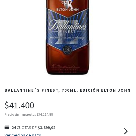
BALLANTINE´S FINEST, 700ML, EDICIÓN ELTON JOHN
$41.400
Precio sin impuestos
$34.214,88
24
CUOTAS DE
$3.899,02
Ver medios de pago